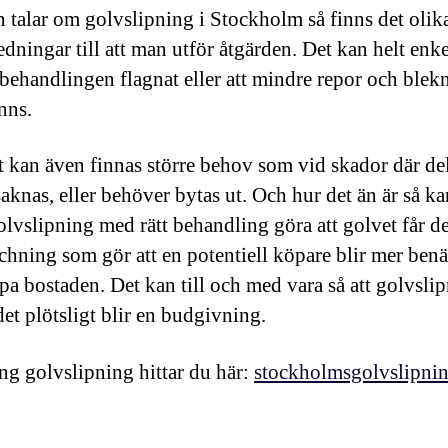
 talar om golvslipning i Stockholm så finns det olik
dningar till att man utför åtgärden. Det kan helt enke
ytbehandlingen flagnat eller att mindre repor och blek
nns.
 kan även finnas större behov som vid skador där de
saknas, eller behöver bytas ut. Och hur det än är så ka
olvslipning med rätt behandling göra att golvet får d
chning som gör att en potentiell köpare blir mer benä
öpa bostaden. Det kan till och med vara så att golvsli
det plötsligt blir en budgivning.
ng golvslipning hittar du här:
stockholmsgolvslipni