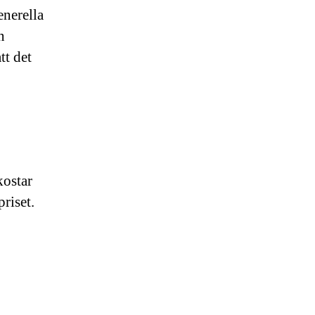
enerella
n
tt det
kostar
riset.