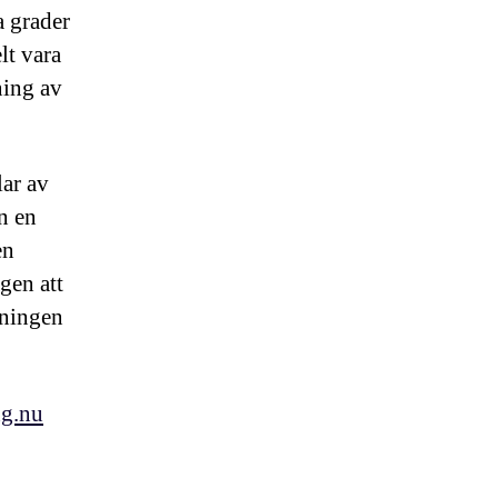
a grader
lt vara
ning av
lar av
n en
en
gen att
pningen
ng.nu