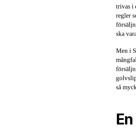
trivas 
regler 
försäljn
ska vara
Men i S
mångfal
försäljn
golvslip
så myck
En 