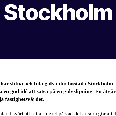
Stockholm
Av
Daniel
18 maj, 2023
Inläggsförfattare
Inläggsdatum
ar slitna och fula golv i din bostad i Stockholm,
a en god idé att satsa på en golvslipning. En åtgä
a fastighetsvärdet.
bland svårt att sätta fingret på vad det är som gör att