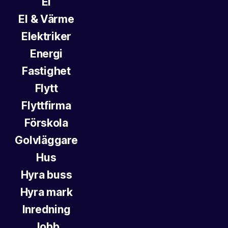
El
El & Värme
Elektriker
Energi
Fastighet
Flytt
Flyttfirma
Förskola
Golvläggare
Hus
Hyra buss
Hyra mark
Inredning
Jobb