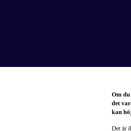
Om du h
det var
kan höj
Det är i