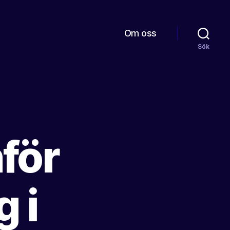
Om oss
Sök
nför
 i