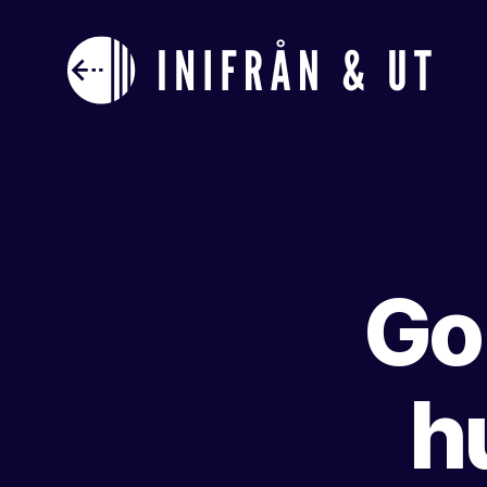
Inifranochut
Gol
h