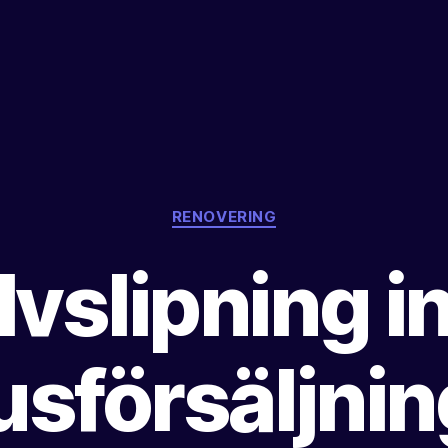
Kategorier
RENOVERING
vslipning i
usförsäljning