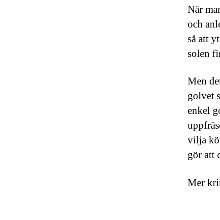
När man
och anle
så att 
solen fi
Men det
golvet 
enkel g
uppfräs
vilja k
gör att 
Mer kri