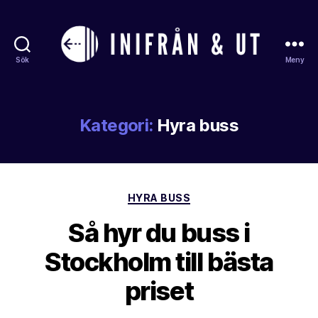
Sök
Meny
Inifranochut
Kategori:
Hyra buss
Kategorier
HYRA BUSS
Så hyr du buss i
Stockholm till bästa
priset