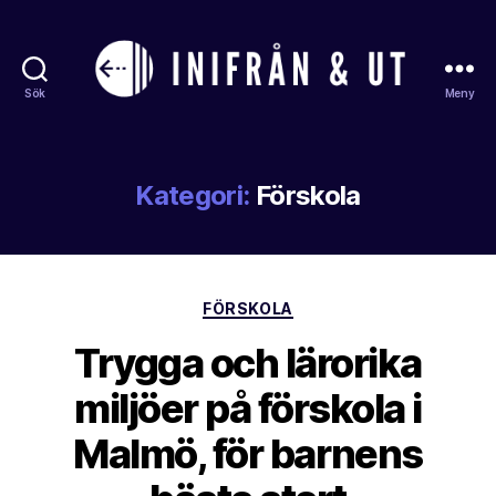
Sök
Meny
Inifranochut
Kategori:
Förskola
Kategorier
FÖRSKOLA
Trygga och lärorika
miljöer på förskola i
Malmö, för barnens