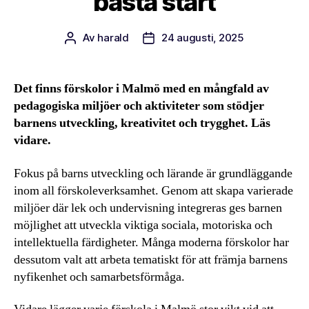
bästa start
Av
harald
24 augusti, 2025
Inläggsförfattare
Inläggsdatum
Det finns förskolor i Malmö med en mångfald av
pedagogiska miljöer och aktiviteter som stödjer
barnens utveckling, kreativitet och trygghet. Läs
vidare.
Fokus på barns utveckling och lärande är grundläggande
inom all förskoleverksamhet. Genom att skapa varierade
miljöer där lek och undervisning integreras ges barnen
möjlighet att utveckla viktiga sociala, motoriska och
intellektuella färdigheter. Många moderna förskolor har
dessutom valt att arbeta tematiskt för att främja barnens
nyfikenhet och samarbetsförmåga.