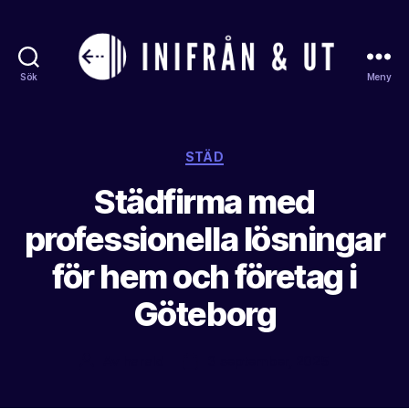
Sök
Meny
Inifranochut
Kategorier
STÄD
Städfirma med
professionella lösningar
för hem och företag i
Göteborg
Av
harald
3 september, 2025
Inläggsförfattare
Inläggsdatum