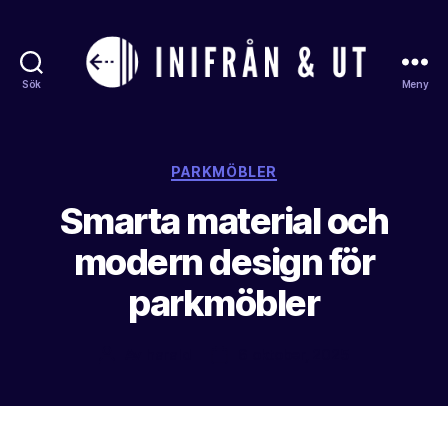
Sök
Meny
Inifranochut
Kategorier
PARKMÖBLER
Smarta material och
modern design för
parkmöbler
Av
harald
6 oktober, 2025
Inläggsförfattare
Inläggsdatum