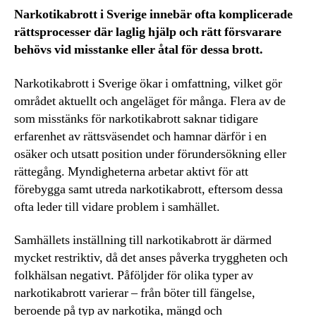
Narkotikabrott i Sverige innebär ofta komplicerade
rättsprocesser där laglig hjälp och rätt försvarare
behövs vid misstanke eller åtal för dessa brott.
Narkotikabrott i Sverige ökar i omfattning, vilket gör
området aktuellt och angeläget för många. Flera av de
som misstänks för narkotikabrott saknar tidigare
erfarenhet av rättsväsendet och hamnar därför i en
osäker och utsatt position under förundersökning eller
rättegång. Myndigheterna arbetar aktivt för att
förebygga samt utreda narkotikabrott, eftersom dessa
ofta leder till vidare problem i samhället.
Samhällets inställning till narkotikabrott är därmed
mycket restriktiv, då det anses påverka tryggheten och
folkhälsan negativt. Påföljder för olika typer av
narkotikabrott varierar – från böter till fängelse,
beroende på typ av narkotika, mängd och