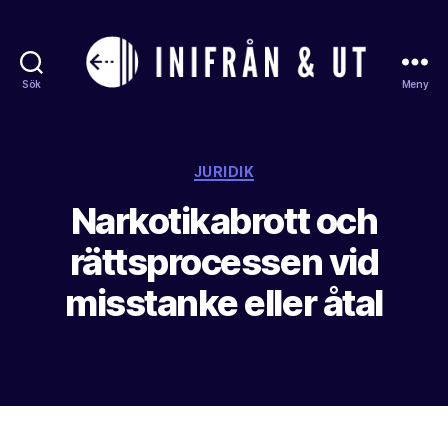
Sök
Meny
Inifranochut
Kategorier
JURIDIK
Narkotikabrott och
rättsprocessen vid
misstanke eller åtal
Av
harald
10 juli, 2025
Inläggsförfattare
Inläggsdatum