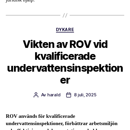
Kategorier
DYKARE
Vikten av ROV vid
kvalificerade
undervattensinspektion
er
Av
harald
8 juli, 2025
Inläggsförfattare
Inläggsdatum
ROV används för kvalificerade
undervattensinspektioner, förbättrar arbetsmiljön