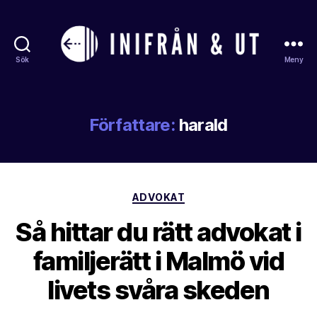
Sök
Meny
Inifranochut
Författare:
harald
Kategorier
ADVOKAT
Så hittar du rätt advokat i
familjerätt i Malmö vid
livets svåra skeden