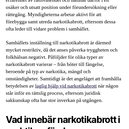
erfarenhet av rättsväsendet och hamnar därför i en
osäker och utsatt position under förundersökning eller
rättegång. Myndigheterna arbetar aktivt för att
förebygga samt utreda narkotikabrott, eftersom dessa
ofta leder till vidare problem i samhället.
Samhällets inställning till narkotikabrott är därmed
mycket restriktiv, då det anses påverka tryggheten och
folkhälsan negativt. Påföljder för olika typer av
narkotikabrott varierar – från böter till fängelse,
beroende på typ av narkotika, mängd och
omständigheter. Samtidigt är det angeläget att framhålla
betydelsen av
laglig hjälp vid narkotikabrott
när någon
står inför en rättslig process, eftersom juridisk
sakkunskap ofta har stor inverkan på utgången.
Vad innebär narkotikabrott i